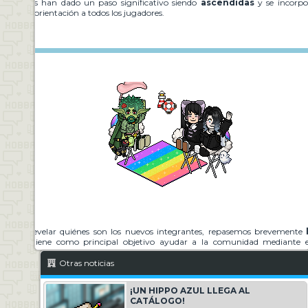
s usuarias han dado un paso significativo siendo
ascendidas
y se incorp
apoyo y orientación a todos los jugadores.
es de revelar quiénes son los nuevos integrantes, repasemos brevemente
l
 equipo tiene como principal objetivo ayudar a la comunidad mediant
tendiendo reportes y ofreciendo asistencia cuando algún usuario necesita orien
Otras noticias
momento del gran anuncio.
¡UN HIPPO AZUL LLEGA AL
Michelle y Klukku
por su
ascenso a Hobba Alphas!
Ambas se suman al 
CATÁLOGO!