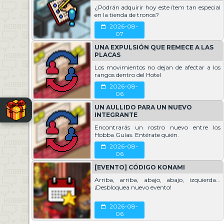
u compromiso en las tareas de ayuda y asistencia dentro del hotel.
¿Podrán adquirir hoy este ítem tan especial
en la tienda de tronos?
ones, el equipo de
Hobba Alphas
queda conformado de la siguiente manera:
2026-08-
to
07
:
Acerina, Bruh, Dranches, eltuni, Facebook, Kelaya, Lulu, Smark, Sophia
UNA EXPULSIÓN QUE REMECE A LAS
PLACAS
Los movimientos no dejan de afectar a los
s de Hobbiced queremos felicitar a Michelle y Klukku por este significativo log
rangos dentro del Hotel
peramos que disfruten de esta experiencia ayudando a toda la comunidad.
2026-08-
06
UN AULLIDO PARA UN NUEVO
INTEGRANTE
tento a nuestras redes sociales y a nuestra web para no perderte ninguna no
Encontrarás un rostro nuevo entre los
Hobba Guías. Entérate quién.
2026-08-
06
[EVENTO] CÓDIGO KONAMI
2026-06-10
Arriba, arriba, abajo, abajo, izquierda...
¡Desbloquea nuevo evento!
2026-08-
06