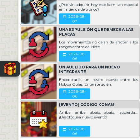
hrysalism
¿Podrán adquirir hoy este ítem tan especial
ladera Fresa LTD #44 y placa de ganadora.
en la tienda de tronos?
r su valentía y gran capacidad deductiva. Gracias a su ayuda, los moderador
2026-08-
07
UNA EXPULSIÓN QUE REMECE A LAS
PLACAS
Los movimientos no dejan de afectar a los
rangos dentro del Hotel
n más misterios, queridos pingüinitos investigadores!
2026-08-
06
2026-01-20
UN AULLIDO PARA UN NUEVO
INTEGRANTE
Encontrarás un rostro nuevo entre los
Hobba Guías. Entérate quién.
2026-08-
06
[EVENTO] CÓDIGO KONAMI
Arriba, arriba, abajo, abajo, izquierda...
¡Desbloquea nuevo evento!
2026-08-
06