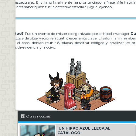
riciones espectrales. El villano finalmente ha pronunciado la frase: ¡Me habría
dos! ¿Quieres saber quién fue la detective estrella? ¡Sigue leyendo!
Scooby-Doo?
Fue un evento de misterio organizado por el hotel manager
Da
etos lógicos y de observación en cuatro escenarios clave: El salón, la mina aban
 resolver el caso, debían reunir 8 placas, descifrar códigos y analizar las 
as exactas de evidencia y motivo.
Otras noticias
¡UN HIPPO AZUL LLEGA AL
CATÁLOGO!