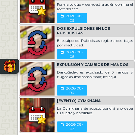
Forma tu dúo y demuestra quién domina el
2025
robo del café...
025
2026-08-
05
e
DOS EXPULSIONES EN LOS
 estas colecciones de furnis en sus salas? Estamos deseando ver cómo van apar
PUBLICISTAS
peramos que hagan un buen uso de estos nuevos ítems y sorprendan a sus amig
El equipo de Publicistas registra dos bajas
por inactividad...
2026-08-
05
EXPULSIÓN Y CAMBIOS DE MANDOS
, pingüinitos; esperamos que les haya gustado. Les animamos a estar al tanto 
DarkoSedek es expulsado de 3 rangos y
as a diario y no perderse ninguna información sobre
Hobba
. ¡Nos leemos pron
Hugor asume como Head; lee aquí
yeem
|
2025-08-09
2026-08-
04
[EVENTO] GYMKHANA
La Gymkhana de agosto pondrá a prueba
tu suerte y habilidad.
2026-08-
03